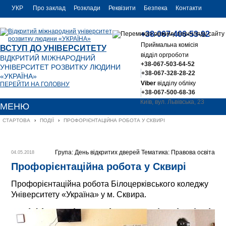
УКР
Про заклад
Розклади
Реквізити
Безпека
Контакти
РУС
+38-067-406-53-92
ENG
Приймальна комісія
ВСТУП ДО УНІВЕРСИТЕТУ
відділ оргроботи
ВІДКРИТИЙ МІЖНАРОДНИЙ
+38-067-503-64-52
УНІВЕРСИТЕТ РОЗВИТКУ ЛЮДИНИ
+38-067-328-28-22
«УКРАЇНА»
Viber
відділу обліку
ПЕРЕЙТИ НА ГОЛОВНУ
+38-067-500-68-36
Київ, вул. Львівська, 23
МЕНЮ
office@uu.ua
СТАРТОВА
›
ПОДІЇ
›
ПРОФОРІЄНТАЦІЙНА РОБОТА У СКВИРІ
Група: День відкритих дверей Тематика: Правова освіта
04.05.2018
Профорієнтаційна робота у Сквирі
Профорієнтаційна робота Білоцерківського коледжу
Університету «Україна» у м. Сквира.