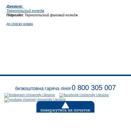
Джерело
:
Тернопільский коледж
Підрозділ
:
Тернопільский фаховий коледж
до списку новин
0 800 305 007
безкоштовна гаряча лінія
Про
заклад
Розклади
Реквізити
Безпека
Контакти
(с) 1999-2026