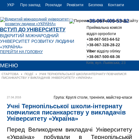
УКР
Про заклад
Розклади
Реквізити
Безпека
Контакти
РУС
+38-067-406-53-92
ENG
Приймальна комісія
ВСТУП ДО УНІВЕРСИТЕТУ
відділ оргроботи
ВІДКРИТИЙ МІЖНАРОДНИЙ
+38-067-503-64-52
УНІВЕРСИТЕТ РОЗВИТКУ ЛЮДИНИ
+38-067-328-28-22
«УКРАЇНА»
Viber
відділу обліку
ПЕРЕЙТИ НА ГОЛОВНУ
+38-067-500-68-36
Київ, вул. Львівська, 23
МЕНЮ
office@uu.ua
СТАРТОВА
›
ПОДІЇ
›
УЧНІ ТЕРНОПІЛЬСЬКОЇ ШКОЛИ-ІНТЕРНАТУ ПОВЧИЛИСЯ 
ПИСАНКАРСТВУ У ВИКЛАДАЧІВ УНІВЕРСИТЕТУ «УКРАЇНА»
Група: Круглі столи, тренінги, майстер-класи
27.04.2016
Учні Тернопільської школи-інтернату
повчилися писанкарству у викладачів
Університету «Україна»
Перед Великоднем викладачі Університету
«Україна» побували в Тернопільській