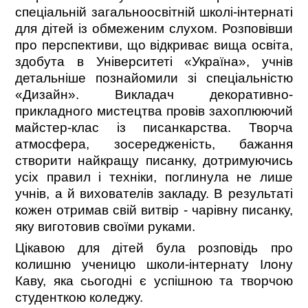
спеціальній загальноосвітній школі-інтернаті
для дітей із обмеженим слухом. Розповівши
про перспективи, що відкриває вища освіта,
здобута в Університеті «Україна», учнів
детальніше познайомили зі спеціальністю
«Дизайн». Викладач декоративно-
прикладного мистецтва провів захоплюючий
майстер-клас із писанкарства. Творча
атмосфера, зосередженість, бажання
створити найкращу писанку, дотримуючись
усіх правил і техніки, поглинула не лише
учнів, а й вихователів закладу. В результаті
кожен отримав свій витвір - чарівну писанку,
яку виготовив своїми руками.
Цікавою для дітей була розповідь про
колишню ученицю школи-інтернату Ілону
Каву, яка сьогодні є успішною та творчою
студенткою коледжу.