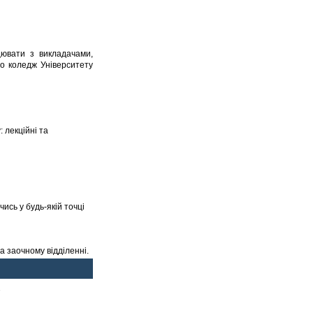
цювати з викладачами,
бо коледж Університету
 лекційні та
ись у будь-якій точці
а заочному відділенні.
2