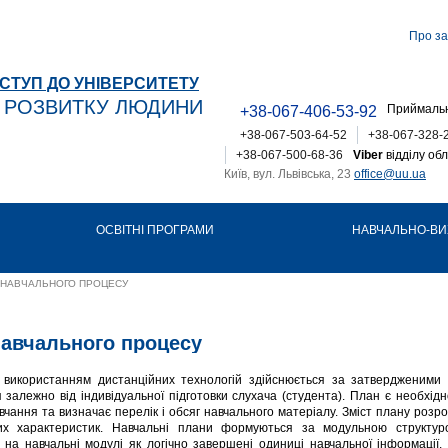
Про за
СТУП ДО УНІВЕРСИТЕТУ
Т РОЗВИТКУ ЛЮДИНИ
Приймальн
+38-067-406-53-92
+38-067-503-64-52
+38-067-328-
+38-067-500-68-36
Viber
відділу обл
Київ, вул. Львівська, 23
office@uu.ua
ОСВІТНІ ПРОГРАМИ
НАВЧАЛЬНО-ВИ
Я НАВЧАЛЬНОГО ПРОЦЕСУ
навчального процесу
 використанням дистанційних технологій здійснюється за затвердженими
 залежно від індивідуальної підготовки слухача (студента). План є необхі
вчання та визначає перелік і обсяг навчального матеріалу. Зміст плану розро
йних характеристик. Навчальні плани формуються за модульною структур
 на навчальні модулі як логічно завершені одиниці навчальної інформації. 