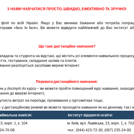
З НАМИ НАВЧАТИСЯ ПРОСТО, ШВИДКО, ЕФЕКТИВНО ТА ЗРУЧНО!
філії по всій Україні. Якщо у Вас виникає бажання або потреба попра
торами «face to face», Ви можете відвідати найближчий до Вас інститут а
Що таке дистанційне навчання?
кладача та студента на відстані, що містить усі елементи навчального процесу:
ття, тестування, складання заліків та іспитів.
чання реалізується засобами мережі Інтернет.
Переваги дистанційного навчання:
ь у доступі до курсу
– ви можете пройти повноцінний курс навчання, знаходяч
днання до мережі Інтернет);
утність витрат на переїзди, проживання у гуртожитках тощо;
 у дистанційному режимі ви можете проходити навчання як на денному, так і н
иймальна комісія:
Інститут відкритої освіти:
23, корп. 1, к. 104
м. Київ, вул. Львівська, 23, корп. 1, к. 70
424-70-08.
тел.: (044) 423-72-30, (067) 235-24-00.