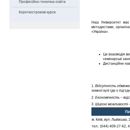
Професійно-технічна освіта
Короткострокові курси
Наш Університет має 
методистами, організа
«Україна».
Це взаємодія ви
семінарські заня
Дистанційне нав
1.
Відсутність обмежен
земної кулі (де є під’є
2.
Економічність
– відс
3.
Широкі можливості
–
Пр
м. Київ, вул. Львівська, 
тел.: (044) 409-27-62, 