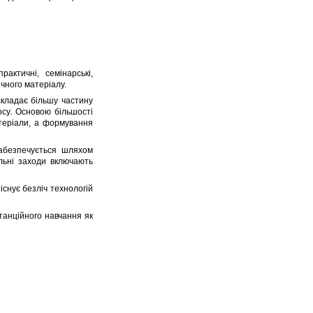
актичні, семінарські,
ичного матеріалу.
складає більшу частину
рсу. Основою більшості
атеріали, а формування
забезпечується шляхом
льні заходи включають
існує безліч технологій
танційного навчання як