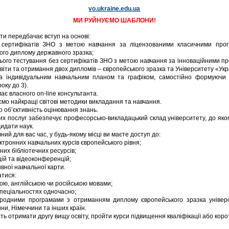
vo.ukraine.edu.ua
МИ РУЙНУЄМО ШАБЛОНИ!
іти передбачає вступ на основі:
у сертифікатів ЗНО з метою навчання за ліцензованими класичними про
кого диплому державного зразка;
ього тестування без сертифікатів ЗНО з метою навчання за інноваційними п
світи та отримання двох дипломів – європейського зразка та Університету «Укр
 індивідуальним навчальним планом та графіком, самостійно формуючи і
року до 3).
ає власного on-line консультанта.
мо найкращі світові методики викладання та навчання.
 об’єктивність оцінювання знань.
их послуг забезпечує професорсько-викладацький склад університету, до яког
дидати наук.
ний для вас час, у будь-якому місці ви маєте доступ до:
ктронних навчальних курсів європейського рівня;
них бібліотечних ресурсів;
цій та відеоконференцій;
вної навчальної карти.
атися:
кою, англійською чи російською мовами;
спеціальностях одночасно;
родними програмами з отриманням диплому європейського зразка універс
ни, Німеччини та інших країн.
сть отримати другу вищу освіту, пройти курси підвищення кваліфікації або коро