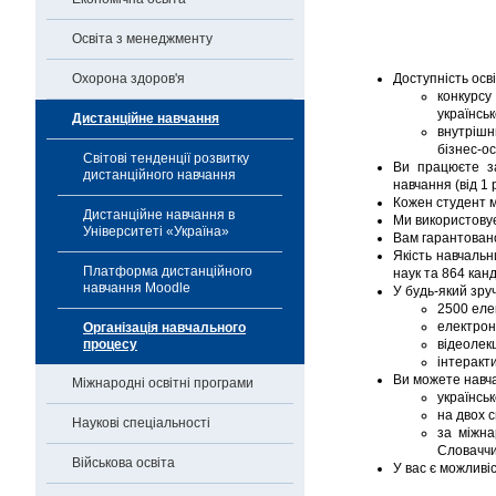
Освіта з менеджменту
Охорона здоров'я
Доступність осв
конкурс
українсь
Дистанційне навчання
внутрішн
бізнес-о
Світові тенденції розвитку
Ви працюєте за
дистанційного навчання
навчання (від 1 
Кожен студент м
Дистанційне навчання в
Ми використовує
Університеті «Україна»
Вам гарантовано
Якість навчальн
Платформа дистанційного
наук та 864 кан
навчання Moodle
У будь-який зруч
2500 еле
електрон
Організація навчального
процесу
відеолек
інтеракти
Ви можете навч
Міжнародні освітні програми
українсь
на двох 
Наукові спеціальності
за міжна
Словаччи
Військова освіта
У вас є можливі