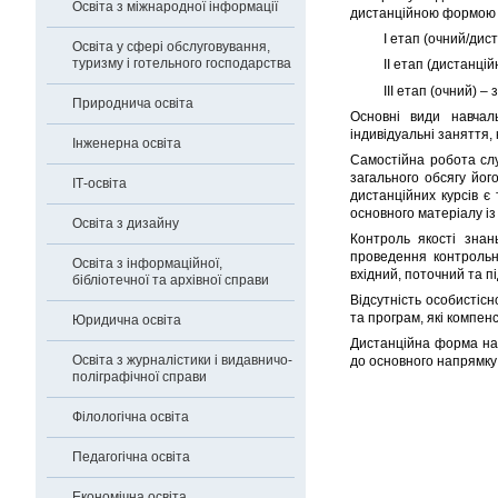
Освіта з міжнародної інформації
дистанційною формою н
I етап (очний/дис
Освіта у сфері обслуговування,
туризму і готельного господарства
II етап (дистанці
III етап (очний) –
Природнича освіта
Основні види навчаль
індивідуальні заняття, 
Інженерна освіта
Самостійна робота слу
загального обсягу йог
ІТ-освіта
дистанційних курсів є
основного матеріалу із
Освіта з дизайну
Контроль якості знан
проведення контрольн
Освіта з інформаційної,
вхідний, поточний та п
бібліотечної та архівної справи
Відсутність особистісн
та програм, які компен
Юридична освіта
Дистанційна форма нав
Освіта з журналістики і видавничо-
до основного напрямку 
поліграфічної справи
Філологічна освіта
Педагогічна освіта
Економічна освіта