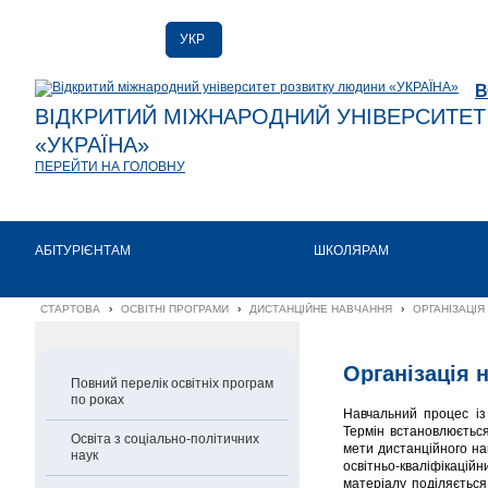
УКР
РУС
В
ENG
ВІДКРИТИЙ МІЖНАРОДНИЙ УНІВЕРСИТЕ
«УКРАЇНА»
ПЕРЕЙТИ НА ГОЛОВНУ
АБІТУРІЄНТАМ
ШКОЛЯРАМ
СТАРТОВА
›
ОСВІТНІ ПРОГРАМИ
›
ДИСТАНЦІЙНЕ НАВЧАННЯ
›
ОРГАНІЗАЦІ
Організація 
Повний перелік освітніх програм
по роках
Навчальний процес із
Термін встановлюється
Освіта з соціально-політичних
мети дистанційного на
наук
освітньо-кваліфікаці
матеріалу поділяється