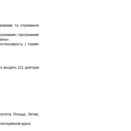
грамами та отримання
рограмами і програмами
аїна».
нтенсивність і термін
о входить 211 докторів
итетів Польщі, Литви,
ткотермінові курси.