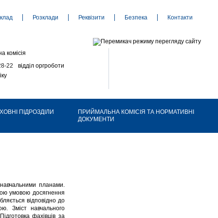
клад
Розклади
Реквізити
Безпека
Контакти
а комісія
28-22
відділ оргроботи
іку
ХОВНІ ПІДРОЗДІЛИ
ПРИЙМАЛЬНА КОМІСІЯ ТА НОРМАТИВНІ
ДОКУМЕНТИ
 навчальними планами.
дною умовою досягнення
бляється відповідно до
ою. Зміст навчального
Підготовка фахівців за