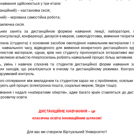
авчання здійснюється у три етапи:
танційний) – настановча сесія;
йний) – керована самостійна робота;
 заключна сесія.
них занять за дистанційною формою навчання: лекції, лабораторні, пр
консультації, конференції, дискусія в мережі, самопідготовка, вивчення теорет
хача (студента) є основним засобом оволодіння навчальним матеріалом і 
о навчального часу, відведеного для вивчення конкретного дистанційного ку
 текстові матеріали, однак, крім них студенту пропонуються інтерактивні м
 великою кількістю гіперпосилань роблять навчальний процес більш активним.
ь, умінь і навичок слухачів та студентів дистанційної форми навчання 
их заходів, що реалізуються в очному та дистанційному режимах. Контро
ідсумковий контроль.
ого спілкування між викладачем та студентом зараз не є проблемою, оскільки 
сують цей процес (електронна пошта, соціальні мережі, Skype тощо).
чання і надалі «набиратиме обертів», адже багато країн ставляться до дис
розвитку освіти.
ДИСТАНЦІЙНЕ НАВЧАННЯ – це
класична освіта інноваційним шляхом!
Для вас ми створили Віртуальний Університет!