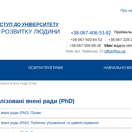
Про за
СТУП ДО УНІВЕРСИТЕТУ
Т РОЗВИТКУ ЛЮДИНИ
Приймальн
+38-067-406-53-92
+38-067-503-64-52
+38-067-328-
+38-067-500-68-36
Viber
відділу обл
Київ, вул. Львівська, 23
office@uu.ua
ОСВІТНІ ПРОГРАМИ
НАВЧАЛЬНО-ВИ
ОВАНІ ВЧЕНІ РАДИ (PHD)
лізовані вчені ради (PhD)
і вчені ради (PhD). Право
і вчені ради (PhD). Публічне управління та адміністрування