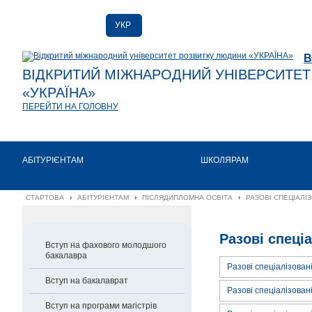
УКР
РУС
В
ENG
ВІДКРИТИЙ МІЖНАРОДНИЙ УНІВЕРСИТЕ
«УКРАЇНА»
ПЕРЕЙТИ НА ГОЛОВНУ
АБІТУРІЄНТАМ
ШКОЛЯРАМ
СТАРТОВА
›
АБІТУРІЄНТАМ
›
ПІСЛЯДИПЛОМНА ОСВІТА
›
РАЗОВІ СПЕЦІАЛІЗ
Разові спеціа
Вступ на фахового молодшого
бакалавра
Разові спеціалізован
Вступ на бакалаврат
Разові спеціалізован
Вступ на програми магістрів