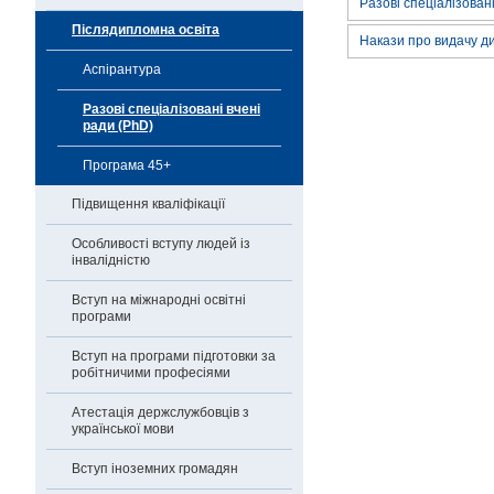
Разові спеціалізовані
Післядипломна освіта
Накази про видачу д
Аспірантура
Разові спеціалізовані вчені
ради (PhD)
Програма 45+
Підвищення кваліфікації
Особливості вступу людей із
інвалідністю
Вступ на міжнародні освітні
програми
Вступ на програми підготовки за
робітничими професіями
Атестація держслужбовців з
української мови
Вступ іноземних громадян