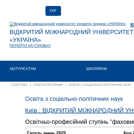
УКР
РУС
В
ENG
ВІДКРИТИЙ МІЖНАРОДНИЙ УНІВЕРСИТЕ
«УКРАЇНА»
ПЕРЕЙТИ НА ГОЛОВНУ
АБІТУРІЄНТАМ
ШКОЛЯРАМ
СТАРТОВА
›
ОСВІТНІ ПРОГРАМИ
›
ОСВІТА З СОЦІАЛЬНО-ПОЛІТИЧНИХ НАУК
Освіта з соціально-політичних наук
Київ
:
ВІДКРИТИЙ МІЖНАРОДНИЙ УН
Освітньо-професійний ступінь "фахов
Галузь знань 2025
Код 