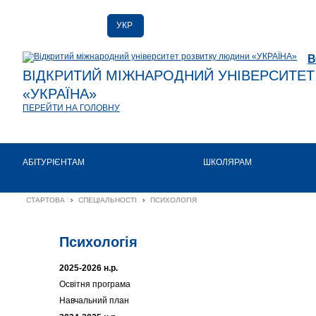
УКР
РУС
В
ENG
ВІДКРИТИЙ МІЖНАРОДНИЙ УНІВЕРСИТЕ
«УКРАЇНА»
ПЕРЕЙТИ НА ГОЛОВНУ
АБІТУРІЄНТАМ
ШКОЛЯРАМ
СТАРТОВА
›
СПЕЦІАЛЬНОСТІ
›
ПСИХОЛОГІЯ
Психологія
2025-2026 н.р.
Освітня програма
Навчальний план