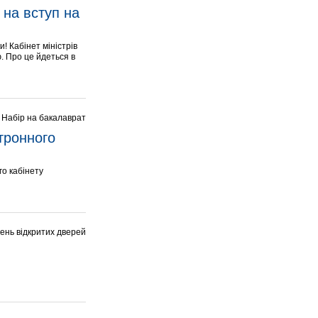
на вступ на 
! Кабінет міністрів
. Про це йдеться в
Набір на бакалаврат
тронного 
го кабінету
ень відкритих дверей