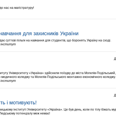
до нас на магістратуру!
навчання для захисників України
дає суттєві пільги на навчання для студентів, що боронять Україну на сході.
й інститут
Д
титуту Університету «Україна» здійснили поїздку до міста Могилів-Подільський,
го медичного коледжу та Могилів-Подільського монтажно-економічного коледжу.
й інститут
Д
ють і мотивують!
ицькому інституті Університету «Україна». Це був день, коли по тілу біжать му
 Людському потенціалу меж немає!