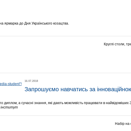
а ярмарка до Дня Українського козацтва.
Круглі столи, тр
16.07.2018
Запрошуємо навчатись за інноваційно
 диплом, а сучасні знання, які дають можливість працювати в найвідоміших 
й інститут
Набір на 