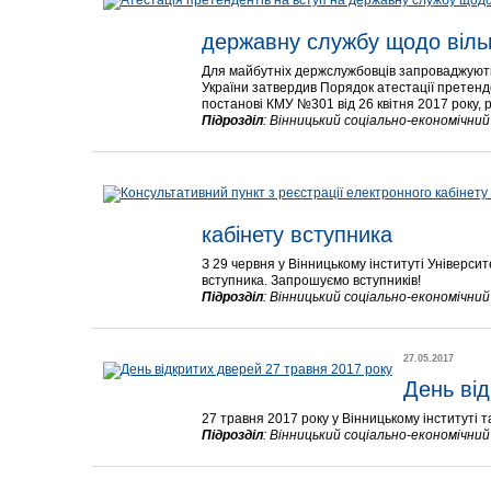
державну службу щодо віль
Для майбутніх держслужбовців запроваджують пл
України затвердив Порядок атестації претенд
постанові КМУ №301 від 26 квітня 2017 року, 
Підрозділ
:
Вінницький соціально-економічни
кабінету вступника
З 29 червня у Вінницькому інституті Універси
вступника. Запрошуємо вступників!
Підрозділ
:
Вінницький соціально-економічни
27.05.2017
День від
27 травня 2017 року у Вінницькому інституті т
Підрозділ
:
Вінницький соціально-економічни