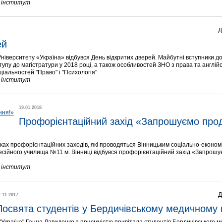
й інститут
Д
ей
 Університету «Україна» відбувся День відкритих дверей. Майбутні вступники д
пу до магістратури у 2018 році, а також особливостей ЗНО з права та англійс
іальностей "Право" і "Психологія".
й інститут
19.01.2018
Профорієнтаційний захід «Запрошуємо прод
мках профорієнтаційних заходів, які проводяться Вінницьким соціально-економ
фесійного училища №11 м. Вінниці відбувся профорієнтаційний захід «Запрош
й інститут
Д
7.11.2017
Посвята студентів у Бердичівському медичному 