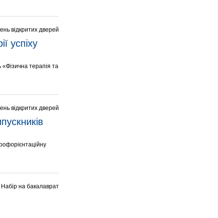
ень відкритих дверей
ї успіху 
ь «Фізична терапія та
ень відкритих дверей
пускників 
профорієнтаційну
Набір на бакалаврат