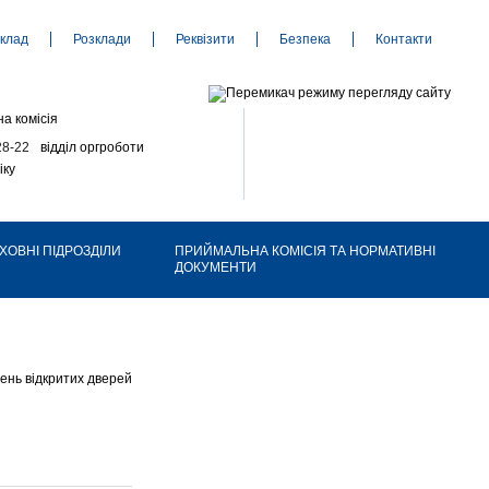
клад
Розклади
Реквізити
Безпека
Контакти
а комісія
28-22
відділ оргроботи
іку
ХОВНІ ПІДРОЗДІЛИ
ПРИЙМАЛЬНА КОМІСІЯ ТА НОРМАТИВНІ
ДОКУМЕНТИ
ень відкритих дверей