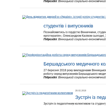
Підрозділ
:
Вінницький соціально-економічни
студентів і випускників
Познайомитись із гордістю Вінниччини, студен
ерготерапія», Олександром Казіком сьогодні, 3
Підрозділ
:
Вінницький соціально-економічни
Бершадського медичного к
27 березня 2018 року викладачами Вінницьког
роботу серед випускників Бершадського медич
Підрозділ
:
Вінницький соціально-економічни
28.02.2018
Зустріч із пе
Зустріч із педагогічним колективом та студен