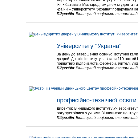
Директор Вінницького інституту Університету 
їхніх батьків із Міжнародним днем студента т
країни – Університету "Україна" подарувала кн
Підрозділ
:
Вінницький соціально-економічни
Університету "Україна"
За день до завершення осінньої вступної кампа
дверей. До стін інституту завітали 110 гостей
приватних підприємств, фермери, вчителі, ліка
Підрозділ
:
Вінницький соціально-економічни
професійно-технічної освіт
Директор Вінницького інституту Університету
року зустрілися з учнями Вінницького центру 
Підрозділ
:
Вінницький соціально-економічни