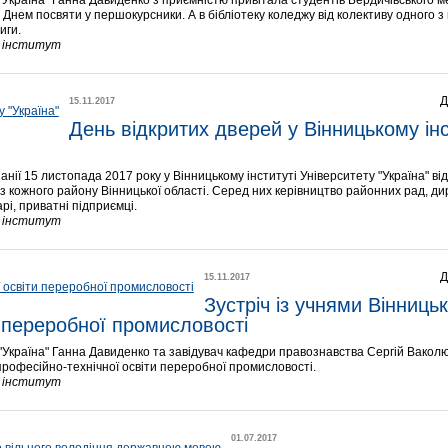
"Україна" Ганна Давиденко з приємністю привітала студентів Бердичівського 
а Днем посвяти у першокурсники. А в бібліотеку коледжу від колективу одного 
иги.
й інститут
Д
15.11.2017
День відкритих дверей у Вінницькому інст
нії 15 листопада 2017 року у Вінницькому інституті Університету "Україна" ві
 із кожного району Вінницької області. Серед них керівництво районних рад, ди
рі, приватні підприємці.
й інститут
Д
15.11.2017
Зустріч із учнями Вінницьк
и переробної промисловості
 "Україна" Ганна Давиденко та завідувач кафедри правознавства Сергій Вакол
професійно-технічної освіти переробної промисловості.
й інститут
01.07.2017