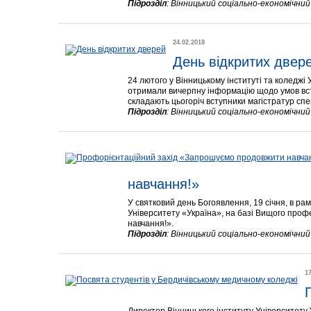
Підрозділ
:
Вінницький соціально-економічни
24.02.2018
День відкритих двер
24 лютого у Вінницькому інституті та коледжі
отримали вичерпну інформацію щодо умов всту
складають цьогоріч вступники магістратур спец
Підрозділ
:
Вінницький соціально-економічни
навчання!»
У святковий день Богоявлення, 19 січня, в ра
Університету «Україна», на базі Вищого про
навчання!».
Підрозділ
:
Вінницький соціально-економічни
1