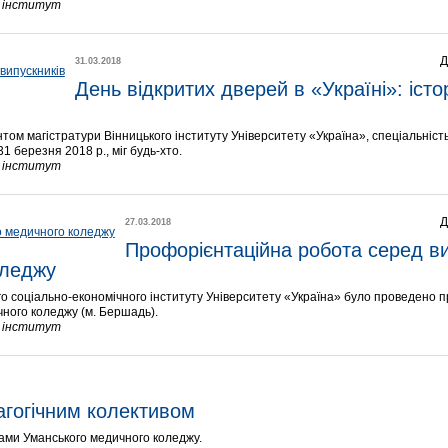
й інститут
Д
31.03.2018
День відкритих дверей в «Україні»: історі
том магістратури Вінницького інституту Університету «Україна», спеціальніст
1 березня 2018 р., міг будь-хто.
й інститут
Д
27.03.2018
Профорієнтаційна робота серед ви
оледжу
о соціально-економічного інституту Університету «Україна» було проведено 
ного коледжу (м. Бершадь).
й інститут
дагогічним колективом
тами Уманського медичного коледжу.