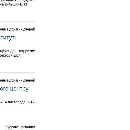
медичного коледжу та
з найбільших ВНЗ
ень відкритих дверей
итуті 
дбувся День відкритих
ректори шкіл,
ень відкритих дверей
ого центру 
юк 14 листопада 2017
Курсове навчання