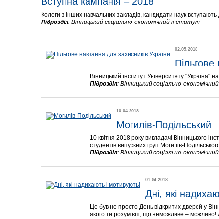
Вступна кампанія – 2018
Колеги з інших навчальних закладів, кандидати наук вступають 
Підрозділ
:
Вінницький соціально-економічний інститут
02.05.2018
Пільгове 
Вінницький інститут Університету "Україна" на
Підрозділ
:
Вінницький соціально-економічни
10.04.2018
Могилів-Подільський
10 квітня 2018 року викладачі Вінницького інс
студентів випускних груп Могилів-Подільсько
Підрозділ
:
Вінницький соціально-економічни
01.04.2018
Дні, які надиха
Це був не просто День відкритих дверей у Вінн
якого ти розумієш, що неможливе – можливо!