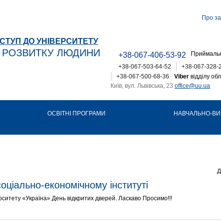
Про за
СТУП ДО УНІВЕРСИТЕТУ
Т РОЗВИТКУ ЛЮДИНИ
Приймальн
+38-067-406-53-92
+38-067-503-64-52
+38-067-328-
+38-067-500-68-36
Viber
відділу обл
Київ, вул. Львівська, 23
office@uu.ua
ОСВІТНІ ПРОГРАМИ
НАВЧАЛЬНО-ВИ
Д
оціально-економічному інституті
рситету «Україна» День відкритих дверей. Ласкаво Просимо!!!