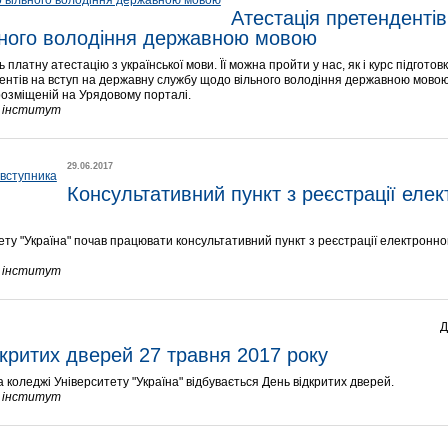
Атестація претендентів 
ного володіння державною мовою
атну атестацію з української мови. Її можна пройти у нас, як і курс підготовки
ентів на вступ на державну службу щодо вільного володіння державною мовою
розміщеній на Урядовому порталі.
й інститут
29.06.2017
Консультативний пункт з реєстрації елек
тету "Україна" почав працювати консультативний пункт з реєстрації електронно
й інститут
Д
критих дверей 27 травня 2017 року
а коледжі Університету "Україна" відбувається День відкритих дверей.
й інститут