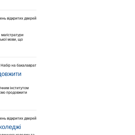
ень відкритих дверей
о магістратури
ької мови, що
Набір на бакалаврат
овжити 
ічним інститутом
уємо продовжити
ень відкритих дверей
коледжі