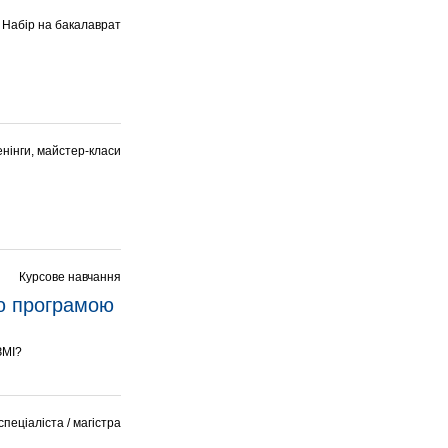
Набір на бакалаврат
енінги, майстер-класи
Курсове навчання
ю програмою 
ЗМІ?
спеціаліста / магістра