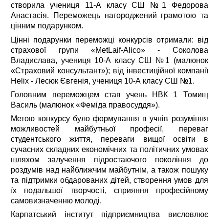
створила учениця 11-А класу СШ №1 Федорова
Анастасія. Переможець нагороджений грамотою та
цінним подарунком.
Цінні подарунки переможці конкурсів отримали: від
страхової групи «MetLaif-Alico» - Соколова
Владислава, учениця 10-А класу СШ №1 (малюнок
«Страховий консультант»); від інвестиційної компанії
Helix - Лесюк Євгенія, учениця 10-А класу СШ №1.
Головним переможцем став учень НВК 1 Томищ
Василь (малюнок «Феміда правосуддя»).
Метою конкурсу було формування в учнів розуміння
можливостей майбутньої професії, переваг
студентського життя, переваги вищої освіти в
сучасних складних економічних та політичних умовах
шляхом залучення підростаючого покоління до
роздумів над найближчим майбутнім, а також пошуку
та підтримки обдарованих дітей, створення умов для
їх подальшої творчості, сприяння професійному
самовизначенню молоді.
Карпатський інститут підприємництва висловлює