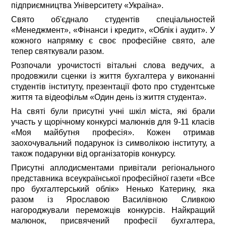
підприємництва Університету «Україна».
Свято об'єднало студентів спеціальностей
«Менеджмент», «Фінанси і кредит», «Облік і аудит». У
кожного напрямку є своє професійне свято, але
тепер святкували разом.
Розпочали урочистості вітальні слова ведучих, а
продовжили сценки із життя бухгалтера у виконанні
студентів інституту, презентації фото про студентське
життя та відеофільм «Один день із життя студента».
На святі були присутні учні шкіл міста, які брали
участь у щорічному конкурсі малюнків для 9-11 класів
«Моя майбутня професія». Кожен отримав
заохочувальний подарунок із символікою інституту, а
також подарунки від організаторів конкурсу.
Присутні аплодисментами привітали регіонального
представника всеукраїнської професійної газети «Все
про бухгалтерський облік» Ненько Катерину, яка
разом із Ярославою Василівною Сливкою
нагороджували переможців конкурсів. Найкращий
малюнок, присвячений професії бухгалтера,