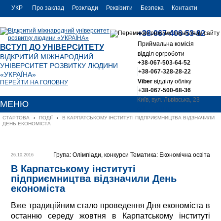
УКР
Про заклад
Розклади
Реквізити
Безпека
Контакти
РУС
+38-067-406-53-92
ENG
Приймальна комісія
ВСТУП ДО УНІВЕРСИТЕТУ
відділ оргроботи
ВІДКРИТИЙ МІЖНАРОДНИЙ
+38-067-503-64-52
УНІВЕРСИТЕТ РОЗВИТКУ ЛЮДИНИ
+38-067-328-28-22
«УКРАЇНА»
Viber
відділу обліку
ПЕРЕЙТИ НА ГОЛОВНУ
+38-067-500-68-36
Київ, вул. Львівська, 23
МЕНЮ
office@uu.ua
СТАРТОВА
›
ПОДІЇ
›
В КАРПАТСЬКОМУ ІНСТИТУТІ ПІДПРИЄМНИЦТВА ВІДЗНАЧИЛИ 
ДЕНЬ ЕКОНОМІСТА
Група: Олімпіади, конкурси Тематика: Економічна освіта
26.10.2016
В Карпатському інституті
підприємництва відзначили День
економіста
Вже традиційним стало проведення Дня економіста в
останню середу жовтня в Карпатському інституті