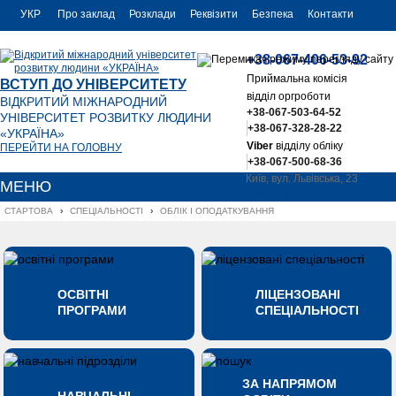
УКР
Про заклад
Розклади
Реквізити
Безпека
Контакти
РУС
+38-067-406-53-92
ENG
Приймальна комісія
ВСТУП ДО УНІВЕРСИТЕТУ
відділ оргроботи
ВІДКРИТИЙ МІЖНАРОДНИЙ
+38-067-503-64-52
УНІВЕРСИТЕТ РОЗВИТКУ ЛЮДИНИ
+38-067-328-28-22
«УКРАЇНА»
Viber
відділу обліку
ПЕРЕЙТИ НА ГОЛОВНУ
+38-067-500-68-36
Київ, вул. Львівська, 23
МЕНЮ
office@uu.ua
СТАРТОВА
›
СПЕЦІАЛЬНОСТІ
›
ОБЛІК І ОПОДАТКУВАННЯ
ОСВІТНІ
ЛІЦЕНЗОВАНІ
ПРОГРАМИ
СПЕЦІАЛЬНОСТІ
ЗА НАПРЯМОМ