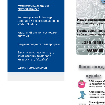
Комп'ютерна академія
"CyberUkraine"
Кіноакторський Action-курс
Анни Лев + техніка мовлення в
«Talan Studio»
Класичний масаж із основами
анатомії
Ведучий радіо- та телепрограм
Заняття в гуртках Інституту
комп’ютерних технологій
Університету “Україна”
Школа пермакультури