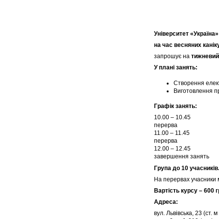
Університет «Україна»
на час весняних кані
запрошує на
тижневий 
У плані занять:
Створення елек
Виготовлення п
Графік занять:
10.00 – 10.45
перерва
11.00 – 11.45
перерва
12.00 – 12.45
завершення занять
Група до 10 учасників
На перервах учасники м
Вартість курсу – 600 г
Адреса:
вул. Львівська, 23 (ст.