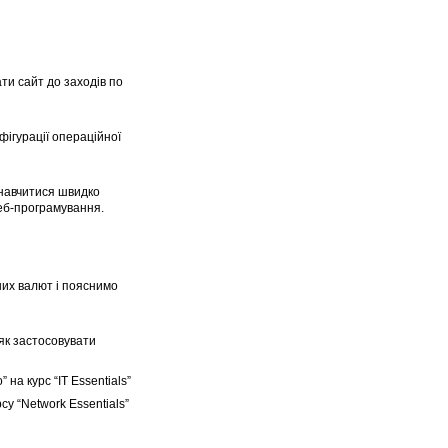
ати сайт до заходів по
фігурації операційної
 навчитися швидко
веб-програмування.
дних валют і пояснимо
 як застосовувати
а курс “IT Essentials”
у “Network Essentials”