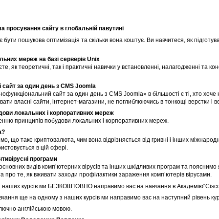
а просування сайту в глобальній павутині
є бути пошукова оптимізація та скільки вона коштує. Ви навчитеся, як підготув
льних мереж на базі серверів Unix
те, як теоретичні, так і практичні навички у встановленні, налагодженні та кон
сайт за один день з CMS Joomla
офункціональний сайт за один день з CMS Joomla» в більшості є ті, хто хоче
вати власні сайти, інтернет-магазини, не поглиблюючись в тонкощі верстки і 
удови локальних і корпоративних мереж
енню принципів побудови локальних і корпоративних мереж.
а?
імо, що таке криптовалюта, чим вона відрізняється від гривні і інших міжнаро
истовується в цій сфері.
антивірусні програми
основних видів комп’ютерних вірусів та інших шкідливих програм та пояснимо
та про те, як вживати заходи профілактики зараження комп’ютерів вірусами.
 наших курсів ми БЕЗКОШТОВНО направимо вас на навчання в Академію“Cisco” н
чання ще на одному з наших курсів ми направимо вас на наступний рівень курс
лючно англійською мовою.