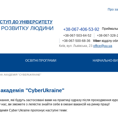
Про за
СТУП ДО УНІВЕРСИТЕТУ
Т РОЗВИТКУ ЛЮДИНИ
Приймальн
+38-067-406-53-92
+38-067-503-64-52
+38-067-328-
+38-067-500-68-36
Viber
відділу обл
Київ, вул. Львівська, 23
office@uu.ua
ОСВІТНІ ПРОГРАМИ
НАВЧАЛЬНО-ВИ
А АКАДЕМІЯ "CYBERUKRAINE"
академія "CyberUkraine"
ання, які будуть застосовані вами на практиці одразу після проходження кур
ас, ви зможете з легкістю знайти себе в океані вакансій на ринку праці!
емія Cyber Ukraine пропонує наступні теми: