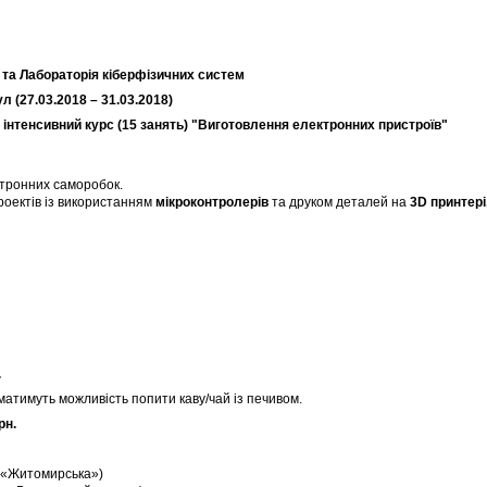
 та
Лабораторія кіберфізичних систем
кул
(2
7.03.2018
–
31.03.2018
)
інтенсивний курс (15 занять)
"Виготовлення електронних пристроїв"
тронних саморобок.
роектів із використанням
мікроконтролерів
та друком деталей на
3
D
принтер
і
.
атимуть можливість попити каву/чай із печивом.
рн.
 м «Житомирська»)