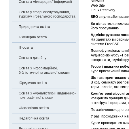
NetWork
Освіта з міжнародної інформації
Web Site
Linux Recovery
Освіта у сфері обслуговування,
туризму і готельного господарства
SEO з нуля або правил
Ви дізнаєтеся, якою ма
Природнича освіта
його просуванню.
Адміністрування лока
Інженерна освіта
На заняттях ви отримує
системи FreeBSD.
ІТ-освіта
Повнофункціональний 
Аудиторією курсу «Повн
Освіта з дизайну
створювати, адміністру
Теорія і практика поб
Освіта з інформаційної,
Курс присвячений вивч
бібліотечної та архівної справи
Що таке криптовалют
В ході семінару розпов
Юридична освіта
термінологію, яка викор
Освіта з журналістики і видавничо-
Комп'ютерні віруси і 
поліграфічної справи
Розкриємо принцип дії 
антивірусні програми, 
Філологічна освіта
По закінченню одного з
У разі проходження нав
Педагогічна освіта
Курси проводяться вик
Економічна освіта