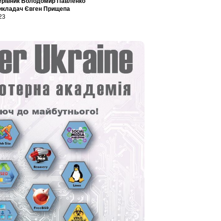
 керівник Володомир Павленко
 викладач Євген Прищепа
 23