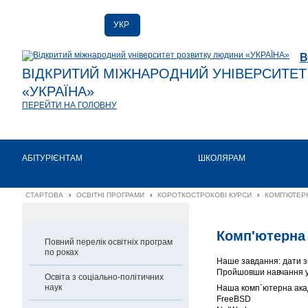
УКР
РУС
В
ENG
ВІДКРИТИЙ МІЖНАРОДНИЙ УНІВЕРСИТЕ
«УКРАЇНА»
ПЕРЕЙТИ НА ГОЛОВНУ
АБІТУРІЄНТАМ
ШКОЛЯРАМ
СТАРТОВА
›
ОСВІТНІ ПРОГРАМИ
›
КОРОТКОСТРОКОВІ КУРСИ
›
КОМП'ЮТЕРН
Комп'ютерна 
Повний перелік освітніх програм
по роках
Наше завдання: дати зн
Пройшовши навчання у н
Освіта з соціально-політичних
наук
Наша комп`ютерна акад
FreeBSD