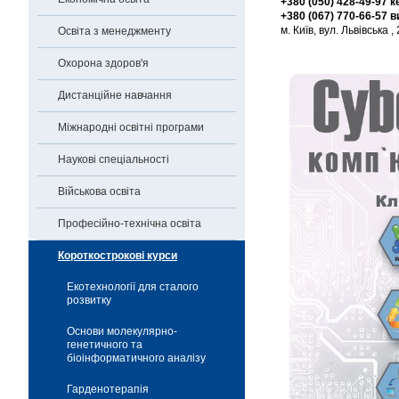
+380 (050) 428-49-97
+380 (067) 770-66-57
м. Київ, вул. Львівська ,
Освіта з менеджменту
Охорона здоров'я
Дистанційне навчання
Міжнародні освітні програми
Наукові спеціальності
Військова освіта
Професійно-технічна освіта
Короткострокові курси
Екотехнології для сталого
розвитку
Основи молекулярно-
генетичного та
біоінформатичного аналізу
Гарденотерапія