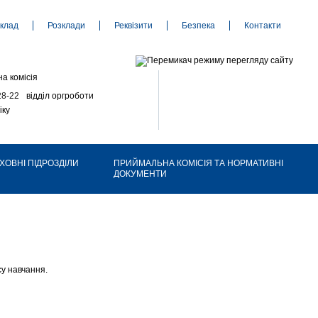
клад
Розклади
Реквізити
Безпека
Контакти
а комісія
28-22
відділ оргроботи
іку
ХОВНІ ПІДРОЗДІЛИ
ПРИЙМАЛЬНА КОМІСІЯ ТА НОРМАТИВНІ
ДОКУМЕНТИ
су навчання.