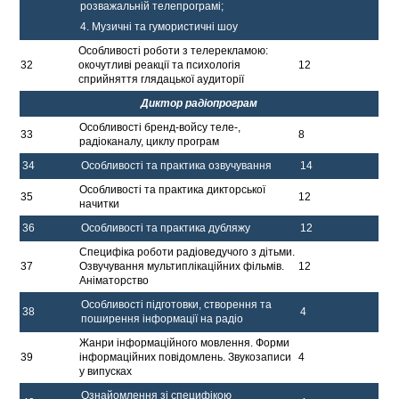
розважальній телепрограмі;
4. Музичні та гумористичні шоу
Особливості роботи з телерекламою:
32
окочутливі реакції та психологія
12
сприйняття глядацької аудиторії
Диктор радіопрограм
Особливості бренд-войсу теле-,
33
8
радіоканалу, циклу програм
34
Особливості та практика озвучування
14
Особливості та практика дикторської
35
12
начитки
36
Особливості та практика дубляжу
12
Специфіка роботи радіоведучого з дітьми.
37
Озвучування мультиплікаційних фільмів.
12
Аніматорство
Особливості підготовки, створення та
38
4
поширення інформації на радіо
Жанри інформаційного мовлення. Форми
39
інформаційних повідомлень. Звукозаписи
4
у випусках
Ознайомлення зі специфікою