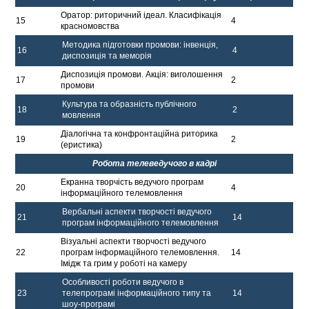
Оратор: риторичний ідеал. Класифікація
15
4
красномовства
Методика підготовки промови: інвенція,
16
4
диспозиція та меморія
Диспозиція промови. Акція: виголошення
17
2
промови
Культура та образність публічного
18
2
мовлення
Діалогічна та конфронтаційна риторика
19
2
(еристика)
Робота телеведучого в кадрі
Екранна творчість ведучого програм
20
4
інформаційного телемовлення
Вербальні аспекти творчості ведучого
21
14
програм інформаційного телемовлення
Візуальні аспекти творчості ведучого
22
програм інформаційного телемовлення.
14
Імідж та грим у роботі на камеру
Особливості роботи ведучого в
23
телепрограмі інформаційного типу та
14
шоу-програмі