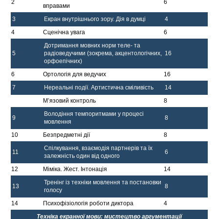
2
6
вправами
3
Екран внутрішнього зору. Дія в думці
4
4
Сценічна увага
6
Дотримання мовних норм теле- та
5
радіоведучими (зокрема, акцентологічних,
16
орфоепічних)
6
Ортологія для ведучих
16
7
Нереальні події. Артистична сміливість
14
М’язовий контроль
8
Володіння темпоритмами у процесі
9
8
мовлення
10
Безпредметні дії
8
Спілкування, взаємодія партнерів та їх
11
6
залежність один від одного
12
Міміка. Жест. Інтонація
14
Тренінг із техніки мовлення та постановки
13
8
голосу
14
Психофізіологія роботи диктора
4
Техніка екранної мови: мистецтво аргументації