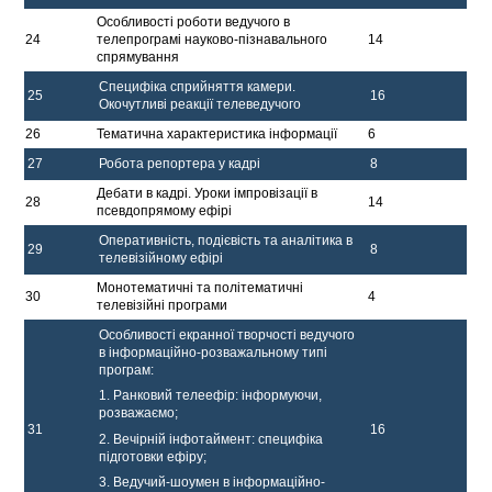
Особливості роботи ведучого в
24
телепрограмі науково-пізнавального
14
спрямування
Специфіка сприйняття камери.
25
16
Окочутливі реакції телеведучого
26
Тематична характеристика інформації
6
27
Робота репортера у кадрі
8
Дебати в кадрі. Уроки імпровізації в
28
14
псевдопрямому ефірі
Оперативність, подієвість та аналітика в
29
8
телевізійному ефірі
Монотематичні та політематичні
30
4
телевізійні програми
Особливості екранної творчості ведучого
в інформаційно-розважальному типі
програм:
1. Ранковий телеефір: інформуючи,
розважаємо;
31
16
2. Вечірній інфотаймент: специфіка
підготовки ефіру;
3. Ведучий-шоумен в інформаційно-