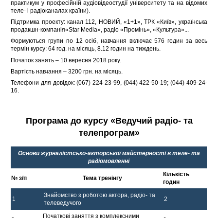
практикум у професійній аудіовідеостудії університету та на відомих
теле- і радіоканалах країни).
Підтримка проекту: канал 112, НОВИЙ, «1+1», ТРК «Київ», українська
продакшн-компанія«Star Media», радіо «Промінь», «Культура»...
Формуються групи по 12 осіб, навчання включає 576 годин за весь
термін курсу: 64 год. на місяць, 8.12 годин на тиждень.
Початок занять – 10 вересня 2018 року.
Вартість навчання – 3200 грн. на місяць.
Телефони для довідок: (067) 224-23-99, (044) 422-50-19; (044) 409-24-
16.
Програма до курсу «Ведучий радіо- та
телепрограм»
Основи журналіст
c
ько-акторської майстерності в теле- та
радіомовленні
Кількість
№ з/п
Тема тренінгу
годин
Знайомство з роботою актора, радіо- та
1
2
телеведучого
Початкові заняття з комплексними