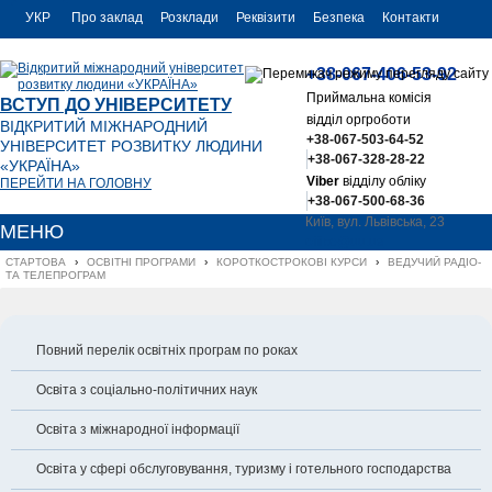
УКР
Про заклад
Розклади
Реквізити
Безпека
Контакти
РУС
+38-067-406-53-92
ENG
Приймальна комісія
ВСТУП ДО УНІВЕРСИТЕТУ
відділ оргроботи
ВІДКРИТИЙ МІЖНАРОДНИЙ
+38-067-503-64-52
УНІВЕРСИТЕТ РОЗВИТКУ ЛЮДИНИ
+38-067-328-28-22
«УКРАЇНА»
Viber
відділу обліку
ПЕРЕЙТИ НА ГОЛОВНУ
+38-067-500-68-36
Київ, вул. Львівська, 23
МЕНЮ
office@uu.ua
СТАРТОВА
›
ОСВІТНІ ПРОГРАМИ
›
КОРОТКОСТРОКОВІ КУРСИ
›
ВЕДУЧИЙ РАДІО- 
ТА ТЕЛЕПРОГРАМ
Повний перелік освітніх програм по роках
Освіта з соціально-політичних наук
Освіта з міжнародної інформації
Освіта у сфері обслуговування, туризму і готельного господарства