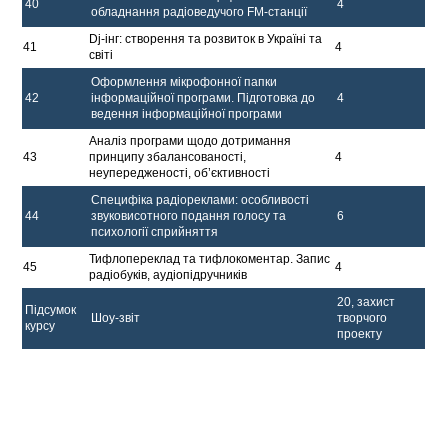
40
4
обладнання радіоведучого FM-станції
Dj-інг: створення та розвиток в Україні та
41
4
світі
Оформлення мікрофонної папки
42
інформаційної програми. Підготовка до
4
ведення інформаційної програми
Аналіз програми щодо дотримання
43
принципу збалансованості,
4
неупередженості, об’єктивності
Специфіка радіореклами: особливості
44
звуковисотного подання голосу та
6
психології сприйняття
Тифлопереклад та тифлокоментар. Запис
45
4
радіобуків, аудіопідручників
20, захист
Підсумок
Шоу-звіт
творчого
курсу
проекту