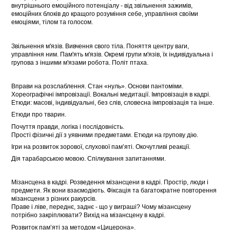
внутрішнього емоційного потенціалу - від звільнення зажимів,
емоційних блоків до кращого розуміння себе, управління своїми
емоціями, тілом та голосом.
Звільнення м'язів. Вивчення свого тіла. Поняття центру ваги,
управління ним. Пам'ять м'язів. Окремі групи м'язів, їх індивідуальна і
групова з іншими м'язами робота. Політ птаха.
Вправи на розслаблення. Стан «нуль». Основи пантоміми.
Хореографічні імпровізації. Вокальні медитації. Імпровізація в кадрі.
Етюди: масові, індивідуальні, без слів, словесна імпровізація та інше.
Етюди про тварин.
Почуття правди, логіка і послідовність.
Прості фізичні дії з уявними предметами. Етюди на групову дію.
Ігри на розвиток зорової, слухової пам’яті. Окочутливі реакції.
Дія тарабарською мовою. Спілкування запитаннями.
Мізансцена в кадрі. Розведення мізансцени в кадрі. Простір, люди і
предмети. Як вони взаємодіють. Фіксація та багатократне повторення
мізансцени з різних ракурсів.
Праве і ліве, переднє, заднє - що у виграші? Чому мізансцену
потрібно закріплювати? Вихід на мізансцену в кадрі.
Розвиток пам’яті за методом «Цицерона».