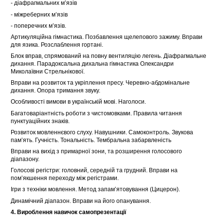
- діафрагмальних м’язів
- міжреберних м’язів
- поперечних м’язів.
Артикуляційна гімнастика. Позбавлення щелепового зажиму. Вправи
для язика. Розслаблення гортані.
Блок вправ, спрямований на повну вентиляцію легень. Діафрагмальне
дихання. Парадоксальна дихальна гімнастика Олександри
Миколаївни Стрельнікової.
Вправи на розвиток та укріплення пресу. Черевно-абдомінальне
дихання. Опора тримання звуку.
Особливості вимови в українській мові. Наголоси.
Багатоваріантність роботи з чистомовками. Правила читання
пунктуаційних знаків.
Розвиток мовленнєвого слуху. Навушники. Самоконтроль. Звукова
пам’ять. Гучність. Тональність. Тембральна забарвленість
Вправи на вихід з примарної зони, та розширення голосового
діапазону.
Голосові регістри: головний, середній та грудний. Вправи на
пом’якшення переходу між регістрами.
Ігри з техніки мовлення. Метод запам’ятовування (Цицерон).
Динамічний діапазон. Вправи на його опанування.
4. Вироблення навичок самопрезентації