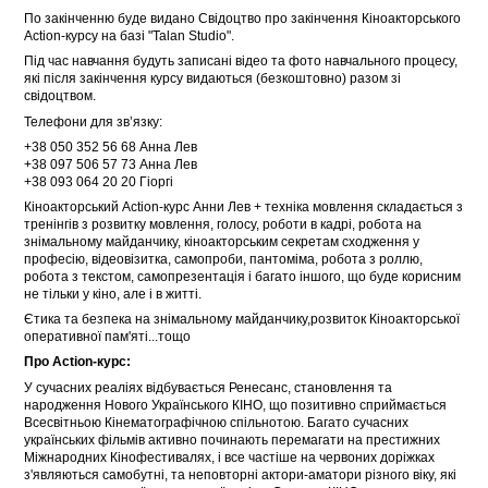
По закінченню буде видано Свідоцтво про закінчення Кіноакторського
Аction-курсу на базі "Talan Studio".
Під час навчання будуть записані відео та фото навчального процесу,
які після закінчення курсу видаються (безкоштовно) разом зі
свідоцтвом.
Телефони для зв’язку:
+38 050 352 56 68 Анна Лев
+38 097 506 57 73 Анна Лев
+38 093 064 20 20 Гіоргі
Кіноакторський Action-курс Анни Лев + техніка мовлення складається з
тренінгів з розвитку мовлення, голосу, роботи в кадрі, робота на
знімальному майданчику, кіноакторським секретам сходження у
професію, відеовізитка, самопроби, пантоміма, робота з роллю,
робота з текстом, самопрезентація і багато іншого, що буде корисним
не тільки у кіно, але і в житті.
Єтика та безпека на знімальному майданчику,розвиток Кіноакторської
оперативної пам'яті...тощо
Про
Action
-курс:
У сучасних реаліях відбувається Ренесанс, становлення та
народження Нового Українського КІНО, що позитивно сприймається
Всесвітньою Кінематографічною спільнотою. Багато сучасних
українських фільмів активно починають перемагати на престижних
Міжнародних Кінофестивалях, і все частіше на червоних доріжках
з'являються самобутні, та неповторні актори-аматори різного віку, які