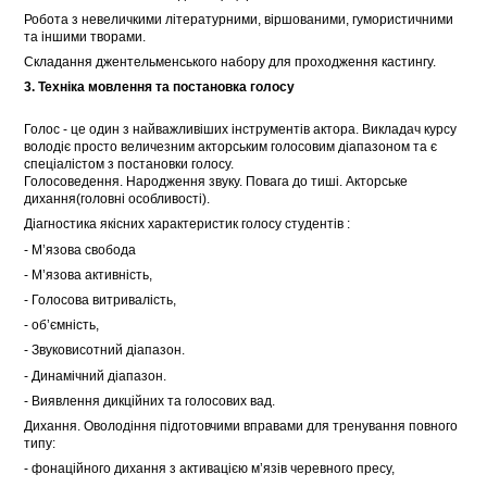
Робота з невеличкими літературними, віршованими, гумористичними
та іншими творами.
Складання джентельменського набору для проходження кастингу.
3.
Техніка мовлення та постановка голосу
Голос - це один з найважливіших інструментів актора. Викладач курсу
володіє просто величезним акторським голосовим діапазоном та є
спеціалістом з постановки голосу.
Голосоведення. Народження звуку. Повага до тиші. Акторське
дихання(головні особливості).
Діагностика якісних характеристик голосу студентів :
- М’язова свобода
- М’язова активність,
- Голосова витривалість,
- об’ємність,
- Звуковисотний діапазон.
- Динамічний діапазон.
- Виявлення дикційних та голосових вад.
Дихання. Оволодіння підготовчими вправами для тренування повного
типу:
- фонаційного дихання з активацією м’язів черевного пресу,