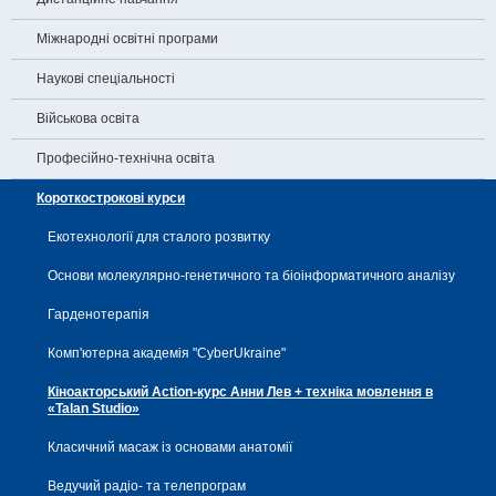
Міжнародні освітні програми
Наукові спеціальності
Військова освіта
Професійно-технічна освіта
Короткострокові курси
Екотехнології для сталого розвитку
Основи молекулярно-генетичного та біоінформатичного аналізу
Гарденотерапія
Комп'ютерна академія "CyberUkraine"
Кіноакторський Action-курс Анни Лев + техніка мовлення в
«Talan Studio»
Класичний масаж із основами анатомії
Ведучий радіо- та телепрограм