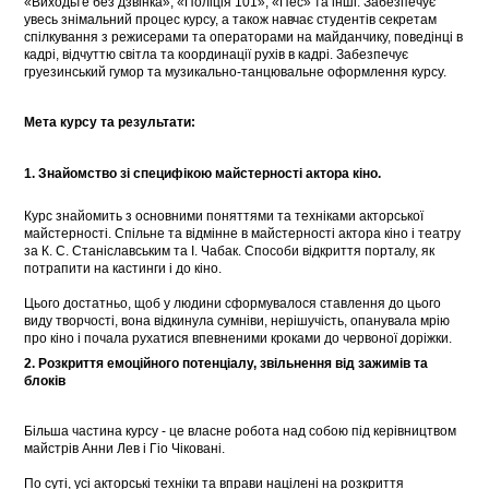
«Виходьте без дзвінка», «Поліція 101», «Пес» та інші. Забезпечує
увесь знімальний процес курсу, а також навчає студентів секретам
спілкування з режисерами та операторами на майданчику, поведінці в
кадрі, відчуттю світла та координації рухів в кадрі. Забезпечує
груезинський гумор та музикально-танцювальне оформлення курсу.
Мета курсу та результати:
1. Знайомство з
і специфікою майстерності актора кіно.
Курс знайомить з основними поняттями та техніками акторської
майстерності. Спільне та відмінне в майстерності актора кіно і театру
за К. С. Станіславським та І. Чабак. Способи відкриття порталу, як
потрапити на кастинги і до кіно.
Цього достатньо, щоб у людини сформувалося ставлення до цього
виду творчості, вона відкинула сумніви, нерішучість, опанувала мрію
про кіно і почала рухатися впевненими кроками до червоної доріжки.
2. Розкриття емоційного потенціалу, звільнення від зажимів та
блоків
Більша частина курсу - це власне робота над собою під керівництвом
майстрів Анни Лев і Гіо Чіковані.
По суті, усі акторські техніки та вправи націлені на розкриття