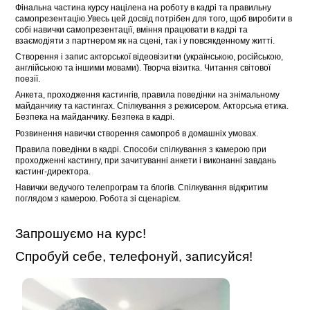
Фінальна частина курсу націлена на роботу в кадрі та правильну
самопрезентацію.Увесь цей досвід потрібен для того, щоб виробити в
собі навички самопрезентації, вміння працювати в кадрі та
взаємодіяти з партнером як на сцені, так і у повсякденному житті.
Створення і запис акторської відеовізитки (українською, російською,
англійською та іншими мовами). Творча візитка. Читання світової
поезії.
Анкета, проходження кастингів, правила поведінки на знімальному
майданчику та кастингах. Спілкування з режисером. Акторська етика.
Безпека на майданчику. Безпека в кадрі.
Розвинення навички створення самопроб в домашніх умовах.
Правила поведінки в кадрі. Способи спілкування з камерою при
проходженні кастингу, при зачитуванні анкети і виконанні завдань
кастинг-директора.
Навички ведучого телепрограм та блогів. Спілкування відкритим
поглядом з камерою. Робота зі сценарієм.
Запрошуємо на курс!
Спробуй себе, телефонуй, записуйся!