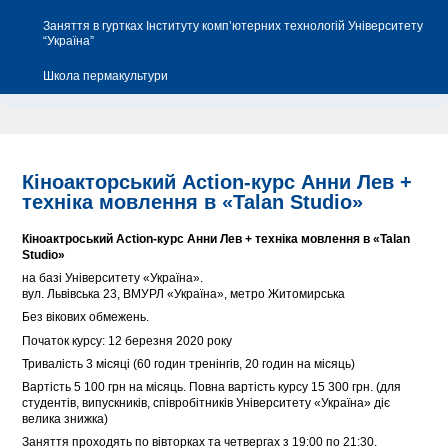
Заняття в гуртках Інституту комп’ютерних технологій Університету
“Україна”
Школа пермакультури
Кіноакторський Action-курс Анни Лев +
техніка мовлення в «Talan Studio»
Кіноактроський Action-курс Анни Лев + техніка мовлення в «Talan
Studio»
на базі Університету «Україна».
вул. Львівська 23, ВМУРЛ «Україна», метро Житомирська
Без вікових обмежень.
Початок курсу: 12 березня 2020 року
Тривалість 3 місяці (60 годин тренінгів, 20 годин на місяць)
Вартість 5 100 грн на місяць. Повна вартість курсу 15 300 грн. (для
студентів, випускників, співробітників Університету «Україна» діє
велика знижка)
Заняття проходять по вівторках та четвергах з 19:00 по 21:30.