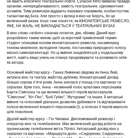
не мають класичної театральної освіти. Сучасне КІНО вимагає правди,
органіки, непередбачуваності, замість театральних, одноманітних
штампів. Тому режисери віддають перевагу справжнім, особистостям,
талантам від Бога. Але просто з вулиці в кіно не беруть, бо це
величезний ризик. Існує таке поняття, як КІНОАКТОРСЬКЕ РЕМЕСЛО,
ЯКЕ, НА ЖАЛЬ, НЕ ВИКЛАДАЄТЬСЯ У ТЕАТРАЛЬНИХ ВУЗАХ.
В кіно cлово «action» означає початок, дію, зйомку. Даний курс
розроблено таким чином, щоб за короткий тримісячний термін
студент опанував основи кіноакторського ремесла, насамперед
техніка мовлення, володіння тишею, постановка природного голосу.
якісної самопрезентації. Усі ці вміння знадобляться у подальшому
житті, навіть якщо учень не планує продовжувати та розвивати себе
як актора.
Основний майстер курсу - Ганна Левченко (відома як Анна Лев),
актриса кіно та театру, майстер дубляжу. Кіноакторський досвід
більше сорока п’яти років. Анна знялася у понад ста картинах та
серіалах. Крім того, Анна - незмінний голос культових персонажів
Барта Сімпсона та ще великої кількості героїв мультсеріалів
"Сімпсони", "Кіт-Пес", "Боб Губко", "Футурама" та інших. Її акторські
вміння та голосовий діапазон дозволяє дублювати та відтворювати
голоси величезної кількості персонажів (!), а голосах її героїв виросло
ціле покоління.
Другий майстер курсу – Гіо Чіковані. Дипломований режисер і
оператор кіно та телебачення. Має величезний досвід роботи на
грузинському телебаченні міста Тбілісі. Акторський досвід кіно у
серіалах та картинах: «Маршрути долі», «Сидоренко, Сидоренко»,