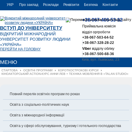
УКР
Про заклад
Розклади
Реквізити
Безпека
Контакти
РУС
+38-067-406-53-92
ENG
Приймальна комісія
ВСТУП ДО УНІВЕРСИТЕТУ
відділ оргроботи
ВІДКРИТИЙ МІЖНАРОДНИЙ
+38-067-503-64-52
УНІВЕРСИТЕТ РОЗВИТКУ ЛЮДИНИ
+38-067-328-28-22
«УКРАЇНА»
Viber
відділу обліку
ПЕРЕЙТИ НА ГОЛОВНУ
+38-067-500-68-36
Київ, вул. Львівська, 23
МЕНЮ
office@uu.ua
СТАРТОВА
›
ОСВІТНІ ПРОГРАМИ
›
КОРОТКОСТРОКОВІ КУРСИ
›
КІНОАКТОРСЬКИЙ ACTION-КУРС АННИ ЛЕВ + ТЕХНІКА МОВЛЕННЯ В «TALAN STUDIO»
Повний перелік освітніх програм по роках
Освіта з соціально-політичних наук
Освіта з міжнародної інформації
Освіта у сфері обслуговування, туризму і готельного господарства